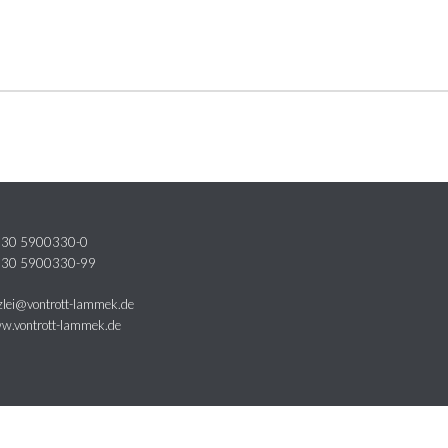
9 30 5900330-0
9 30 5900330-99
zlei@vontrott-lammek.de
ww.vontrott-lammek.de