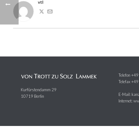
vtl
Telefon +4
Telefax +4
Kurfürstendamm 29
E-Mail: kan
10719 Berlin
Internet: w