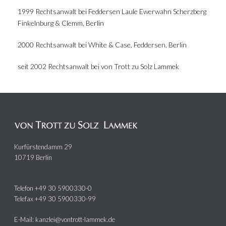
1999 Rechtsanwalt bei Feddersen Laule Ewerwahn Scherzberg
Finkelnburg & Clemm, Berlin
2000 Rechtsanwalt bei White & Case, Feddersen, Berlin
seit 2002 Rechtsanwalt bei von Trott zu Solz Lammek
Kurfürstendamm 29
10719 Berlin
Telefon +49 30 5900330-0
Telefax +49 30 5900330-99
E-Mail: kanzlei@vontrott-lammek.de