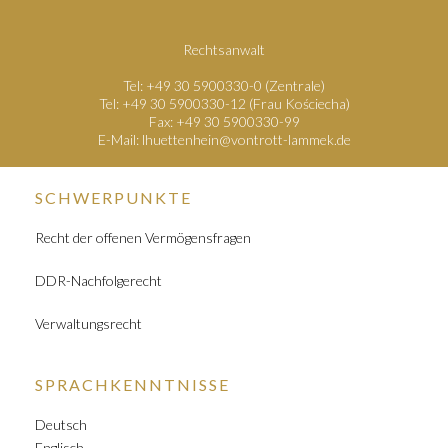
Rechtsanwalt
Tel: +49 30 5900330-0 (Zentrale)
Tel: +49 30 5900330-12 (Frau Kościecha)
Fax: +49 30 5900330-99
E-Mail:
lhuettenhein@vontrott-lammek.de
SCHWERPUNKTE
Recht der offenen Vermögensfragen
DDR-Nachfolgerecht
Verwaltungsrecht
SPRACHKENNTNISSE
Deutsch
Englisch